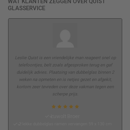
WAT KLANTEN ZEGGEN OVER QUIST
GLASSERVICE
Leslie Quist is een vriendelijke man reageert snel op
telefoontjes, belt zoals afgesproken terug en gaf
duidelijk advies. Plaatsing van dubbelglas binnen 2
weken na opmeten en is netjes gezet en afgekit,
kortom zeer tevreden over deze vakman tegen een
scherpe prijs.
Luwolt Broer
2 lekke dubbelglas ramen vervangen 59 x 130 cm