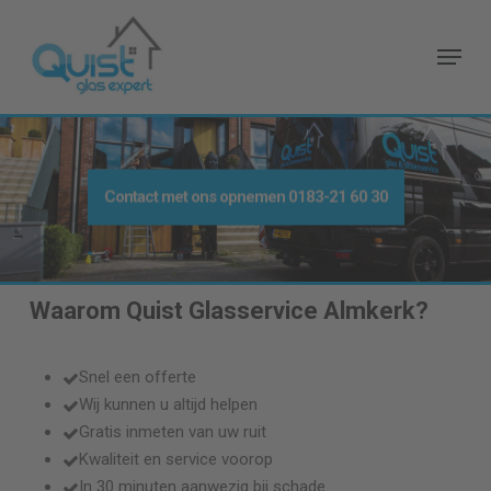
Skip
to
Menu
main
content
Contact met ons opnemen
0183-21 60 30
Waarom Quist Glasservice
Almkerk
?
Snel een offerte
Wij kunnen u altijd helpen
Gratis inmeten van uw ruit
Kwaliteit en service voorop
In 30 minuten aanwezig bij schade