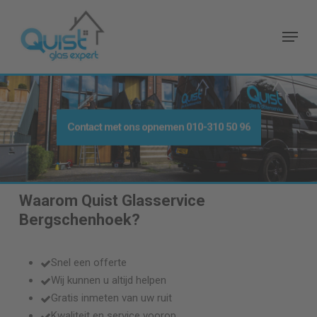
Skip
to
Menu
main
content
Contact met ons opnemen
010-310 50 96
Waarom Quist Glasservice
Bergschenhoek
?
Snel een offerte
Wij kunnen u altijd helpen
Gratis inmeten van uw ruit
Kwaliteit en service voorop