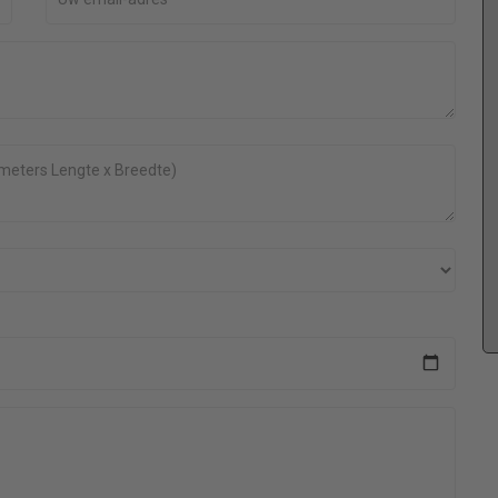
Leslie Quist is een vriendelijke man reageert snel
Je
op telefoontjes, belt zoals afgesproken terug en
el
gaf duidelijk advies. Plaatsing van dubbelglas
binnen 2 weken na opmeten en is netjes gezet en
afgekit, kortom zeer tevreden over deze vakman
tegen een scherpe prijs.
as
Luwolt Broer
2 lekke dubbelglas ramen vervangen 59 x 130 cm