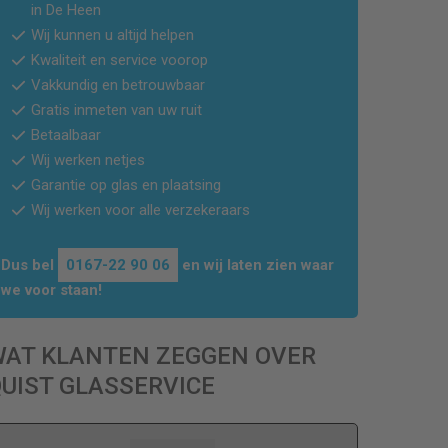
in
De Heen
Wij kunnen u altijd helpen
Kwaliteit en service voorop
Vakkundig en betrouwbaar
Gratis inmeten van uw ruit
Betaalbaar
Wij werken netjes
Garantie op glas en plaatsing
Wij werken voor alle verzekeraars
Dus bel
0167-22 90 06
en wij laten zien waar
we voor staan!
WAT KLANTEN ZEGGEN OVER
UIST GLASSERVICE