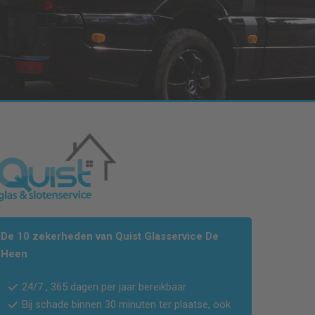
De 10 zekerheden van Quist Glasservice
De
Heen
24/7 , 365 dagen per jaar bereikbaar
Bij schade binnen 30 minuten ter plaatse, ook