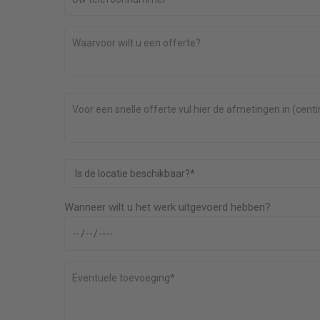
kkeling en
Super team van offerte tot oplevering top. Ze
staan voor je klaar werken netjes zijn gezellig. 
krijgt een eerlijke prijs geen achteraf extra's. He
blij met het resultaat erg netjes.
Robertenannemarieke@outlook.com
Noordermeer
Hele huis voorzien van nieuw gl
Wanneer wilt u het werk uitgevoerd hebben?