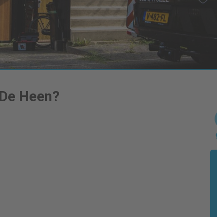
De Heen
?