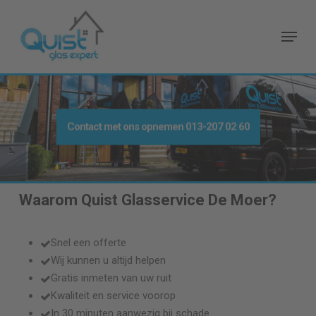
Skip
to
Menu
main
content
Contact met ons opnemen
013-207 02 60
Waarom Quist Glasservice
De Moer
?
Snel een offerte
Wij kunnen u altijd helpen
Gratis inmeten van uw ruit
Kwaliteit en service voorop
In 30 minuten aanwezig bij schade