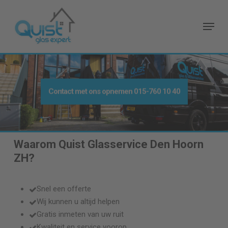
Skip
to
Menu
main
content
Contact met ons opnemen
015-760 10 40
Waarom Quist Glasservice
Den Hoorn
ZH
?
Snel een offerte
Wij kunnen u altijd helpen
Gratis inmeten van uw ruit
Kwaliteit en service voorop