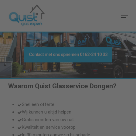
Skip
to
Menu
main
content
Contact met ons opnemen
0162-24 10 33
Waarom Quist Glasservice
Dongen
?
Snel een offerte
Wij kunnen u altijd helpen
Gratis inmeten van uw ruit
Kwaliteit en service voorop
In 30 minuten aanwezig bij schade