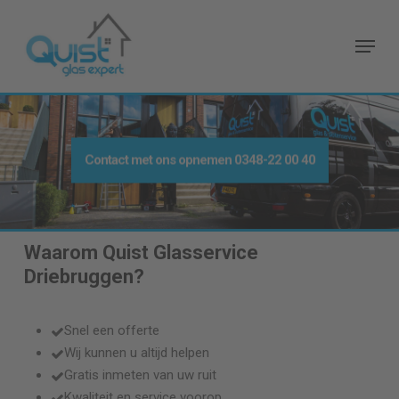
Skip
to
Menu
main
content
Contact met ons opnemen
0348-22 00 40
Waarom Quist Glasservice
Driebruggen
?
Snel een offerte
Wij kunnen u altijd helpen
Gratis inmeten van uw ruit
Kwaliteit en service voorop