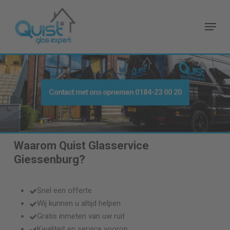
Skip
to
Menu
main
content
Contact met ons opnemen
0184-23 00 20
Waarom Quist Glasservice
Giessenburg
?
Snel een offerte
Wij kunnen u altijd helpen
Gratis inmeten van uw ruit
Kwaliteit en service voorop