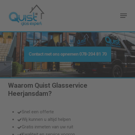
Skip
to
Menu
main
content
Contact met ons opnemen
078-204 81 70
Waarom Quist Glasservice
Heerjansdam
?
Snel een offerte
Wij kunnen u altijd helpen
Gratis inmeten van uw ruit
Kwaliteit en service voorop