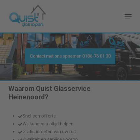
Skip
to
Menu
main
content
Contact met ons opnemen
0186-76 01 30
Waarom Quist Glasservice
Heinenoord
?
Snel een offerte
Wij kunnen u altijd helpen
Gratis inmeten van uw ruit
Kwaliteit en service voorop