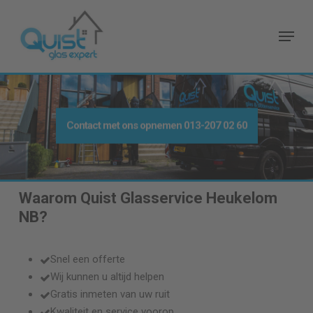
Skip
to
Menu
main
content
Contact met ons opnemen
013-207 02 60
Waarom Quist Glasservice
Heukelom
NB
?
Snel een offerte
Wij kunnen u altijd helpen
Gratis inmeten van uw ruit
Kwaliteit en service voorop