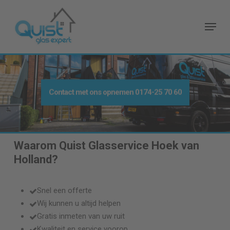
Skip
to
Menu
main
content
Contact met ons opnemen
0174-25 70 60
Waarom Quist Glasservice
Hoek van
Holland
?
Snel een offerte
Wij kunnen u altijd helpen
Gratis inmeten van uw ruit
Kwaliteit en service voorop