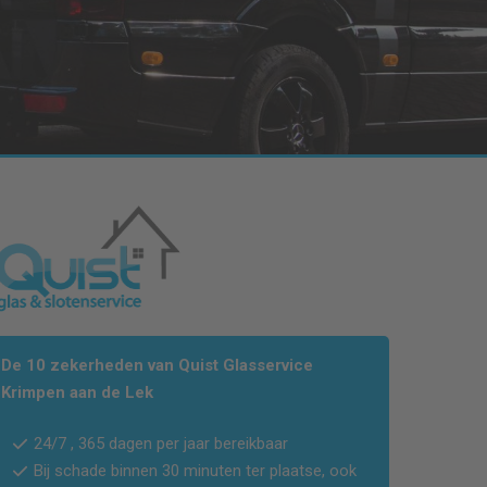
De 10 zekerheden van Quist Glasservice
Krimpen aan de Lek
24/7 , 365 dagen per jaar bereikbaar
Bij schade binnen 30 minuten ter plaatse, ook