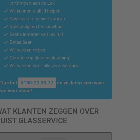
in
Krimpen aan de Lek
Wij kunnen u altijd helpen
Kwaliteit en service voorop
Vakkundig en betrouwbaar
Gratis inmeten van uw ruit
Betaalbaar
Wij werken netjes
Garantie op glas en plaatsing
Wij werken voor alle verzekeraars
Dus bel
0180-22 93 77
en wij laten zien waar
we voor staan!
WAT KLANTEN ZEGGEN OVER
UIST GLASSERVICE