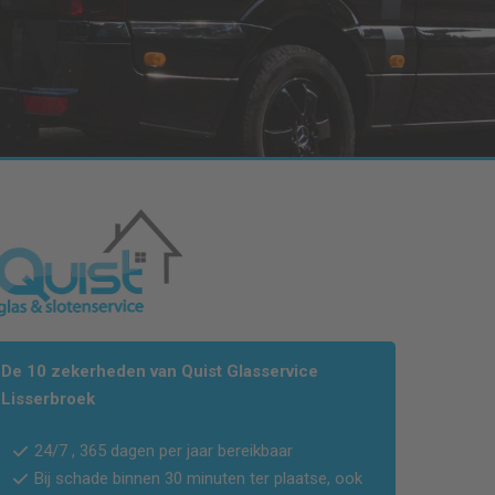
De 10 zekerheden van Quist Glasservice
Lisserbroek
24/7 , 365 dagen per jaar bereikbaar
Bij schade binnen 30 minuten ter plaatse, ook