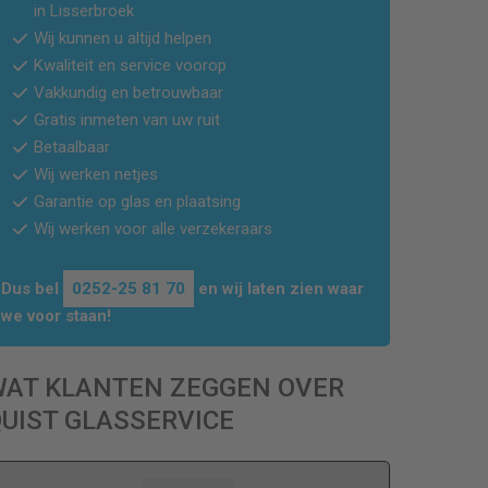
in
Lisserbroek
Wij kunnen u altijd helpen
Kwaliteit en service voorop
Vakkundig en betrouwbaar
Gratis inmeten van uw ruit
Betaalbaar
Wij werken netjes
Garantie op glas en plaatsing
Wij werken voor alle verzekeraars
Dus bel
0252-25 81 70
en wij laten zien waar
we voor staan!
WAT KLANTEN ZEGGEN OVER
UIST GLASSERVICE