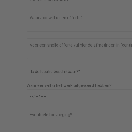
geleverd.
Fijn, goede communicatie, snelle afwikkeling e
en echte
niet duur
Bep Wendt
Schuifpui
er
Wanneer wilt u het werk uitgevoerd hebben?