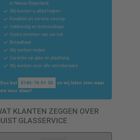
in
Nieuw-Beijerland
Wij kunnen u altijd helpen
Kwaliteit en service voorop
Vakkundig en betrouwbaar
Gratis inmeten van uw ruit
Betaalbaar
Wij werken netjes
Garantie op glas en plaatsing
Wij werken voor alle verzekeraars
Dus bel
0186-76 01 30
en wij laten zien waar
we voor staan!
WAT KLANTEN ZEGGEN OVER
UIST GLASSERVICE