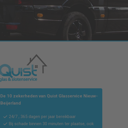
De 10 zekerheden van Quist Glasservice
Nieuw-
Beijerland
24/7 , 365 dagen per jaar bereikbaar
Bij schade binnen 30 minuten ter plaatse, ook