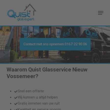
Skip
to
Menu
main
content
Contact met ons opnemen
0167-22 90 06
Waarom Quist Glasservice
Nieuw
Vossemeer
?
Snel een offerte
Wij kunnen u altijd helpen
Gratis inmeten van uw ruit
Kwaliteit en service voorop