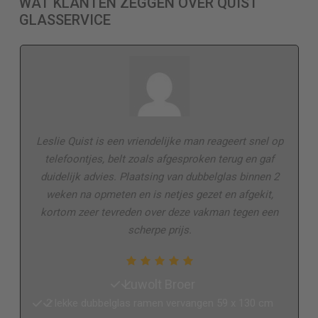
WAT KLANTEN ZEGGEN OVER QUIST
GLASSERVICE
Leslie Quist is een vriendelijke man reageert snel op
telefoontjes, belt zoals afgesproken terug en gaf
duidelijk advies. Plaatsing van dubbelglas binnen 2
weken na opmeten en is netjes gezet en afgekit,
kortom zeer tevreden over deze vakman tegen een
scherpe prijs.
Luwolt Broer
2 lekke dubbelglas ramen vervangen 59 x 130 cm