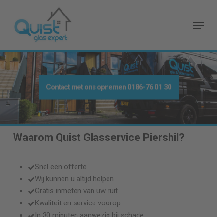
Skip
to
Menu
main
content
Contact met ons opnemen
0186-76 01 30
Waarom Quist Glasservice
Piershil
?
Snel een offerte
Wij kunnen u altijd helpen
Gratis inmeten van uw ruit
Kwaliteit en service voorop
In 30 minuten aanwezig bij schade