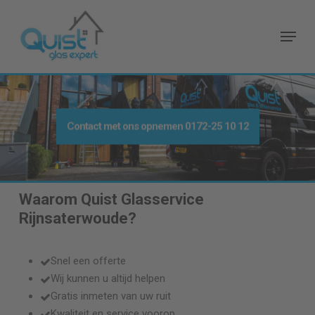
Skip
to
Menu
main
content
Contact met ons opnemen
0172-25 10 12
Waarom Quist Glasservice
Rijnsaterwoude
?
Snel een offerte
Wij kunnen u altijd helpen
Gratis inmeten van uw ruit
Kwaliteit en service voorop