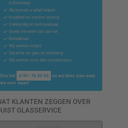
in
Rockanje
Wij kunnen u altijd helpen
Kwaliteit en service voorop
Vakkundig en betrouwbaar
Gratis inmeten van uw ruit
Betaalbaar
Wij werken netjes
Garantie op glas en plaatsing
Wij werken voor alle verzekeraars
Dus bel
0181-76 05 50
en wij laten zien waar
we voor staan!
WAT KLANTEN ZEGGEN OVER
UIST GLASSERVICE