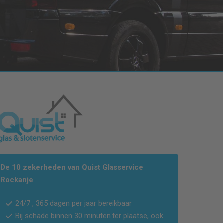
De 10 zekerheden van Quist Glasservice
Rockanje
24/7 , 365 dagen per jaar bereikbaar
Bij schade binnen 30 minuten ter plaatse, ook