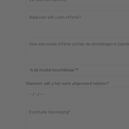
g top. Ze
Goed bedrijf ! komt betrouwbaar over. Prijs
gezellig. Je
afgesproken en komt zijn afspraken na. Denkt
xtra's. Heel
goed mee met de klant en komt met goede
es.
oplossingen. Fijn om een gesprek mee te voere
kwaliteit na behoren.
.com
Fred Guillot
 nieuw glas
Wanneer wilt u het werk uitgevoerd hebben?
Het vervangen van enkel naar dubbel Hr ++ glas 