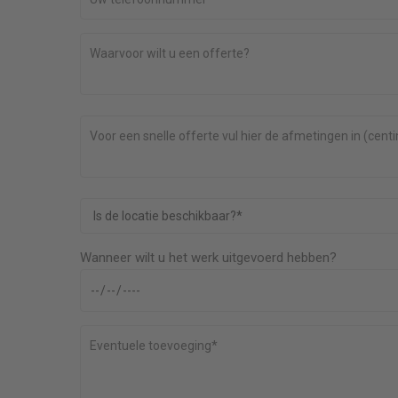
 een goede
Prima service. Goede communicatie, betrouwbaa
Keurig werk geleverd!
Anoniem
rvangen
Dubbel glas vervangen in aluminium schuiframen 
1979)
Wanneer wilt u het werk uitgevoerd hebben?