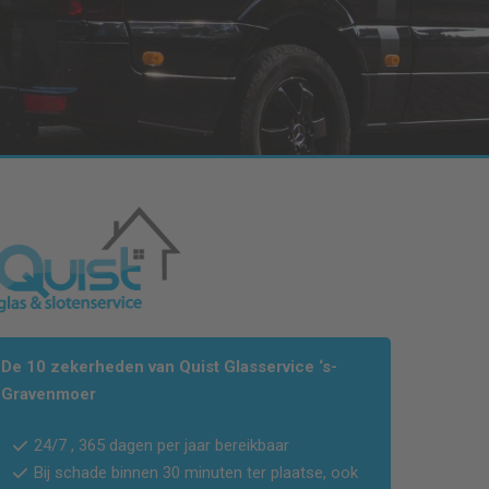
De 10 zekerheden van Quist Glasservice
‘s-
Gravenmoer
24/7 , 365 dagen per jaar bereikbaar
Bij schade binnen 30 minuten ter plaatse, ook