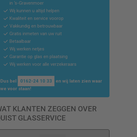
in
‘s-Gravenmoer
Wij kunnen u altijd helpen
Kwaliteit en service voorop
Vakkundig en betrouwbaar
Gratis inmeten van uw ruit
Betaalbaar
Wij werken netjes
Garantie op glas en plaatsing
Wij werken voor alle verzekeraars
Dus bel
0162-24 10 33
en wij laten zien waar
we voor staan!
WAT KLANTEN ZEGGEN OVER
UIST GLASSERVICE