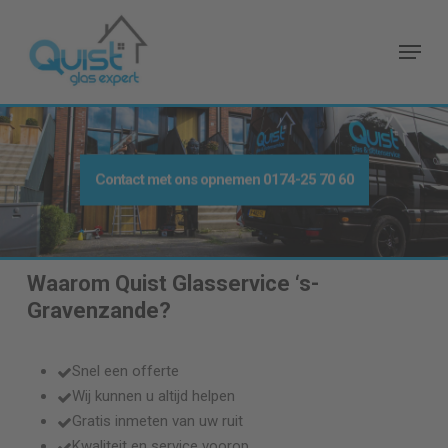
Skip
to
Menu
main
content
Contact met ons opnemen
0174-25 70 60
Waarom Quist Glasservice
‘s-
Gravenzande
?
Snel een offerte
Wij kunnen u altijd helpen
Gratis inmeten van uw ruit
Kwaliteit en service voorop