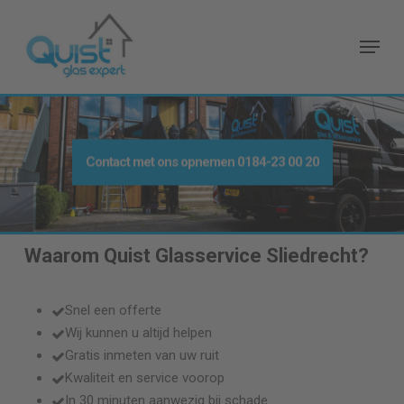
Skip
to
Menu
main
content
Contact met ons opnemen
0184-23 00 20
Waarom Quist Glasservice
Sliedrecht
?
Snel een offerte
Wij kunnen u altijd helpen
Gratis inmeten van uw ruit
Kwaliteit en service voorop
In 30 minuten aanwezig bij schade