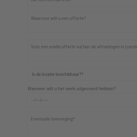
geleverd.
Prima vakman. Ruit is professioneel vervangen 
en echte
ook was het geen probleem om een ander klei
kusje binnen de offerte uit te voeren. Ik ben ee
tevreden klant. Een punt wat voor verdere
verbetering vatbaar is is het duidelijk afspreke
van een tijd voor de afspraak. Soms een
(onverwachts) half uurtje moeten wachten.
er
Wanneer wilt u het werk uitgevoerd hebben?
van der Voort
Ruit plaatsen ca 0,80 x 0,51 met