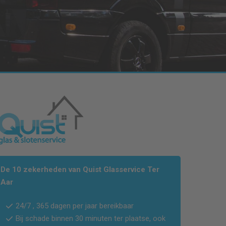
De 10 zekerheden van Quist Glasservice
Ter
Aar
24/7 , 365 dagen per jaar bereikbaar
Bij schade binnen 30 minuten ter plaatse, ook