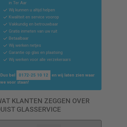
in
Ter Aar
Wij kunnen u altijd helpen
Kwaliteit en service voorop
Vakkundig en betrouwbaar
Gratis inmeten van uw ruit
Betaalbaar
Wij werken netjes
Garantie op glas en plaatsing
Wij werken voor alle verzekeraars
Dus bel
0172-25 10 12
en wij laten zien waar
we voor staan!
WAT KLANTEN ZEGGEN OVER
UIST GLASSERVICE