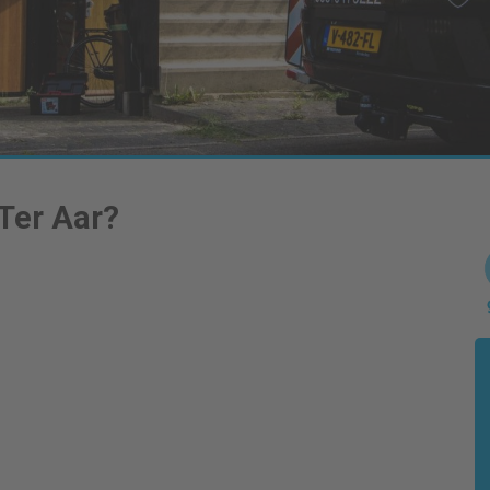
Ter Aar
?