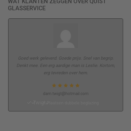
WAT KLANTEN ZEGGEN OVER QUIST
GLASSERVICE
Goed werk geleverd. Goede prijs. Snel van begrip.
Denkt mee. Een erg aardige man is Leslie. Kortom,
erg tevreden over hem.
dam.twigt@hotmail.com
Twigt
Plaatsen dubbele beglazing