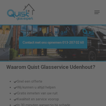
Skip
to
Menu
main
content
Contact met ons opnemen
013-207 02 60
Waarom Quist Glasservice
Udenhout
?
Snel een offerte
Wij kunnen u altijd helpen
Gratis inmeten van uw ruit
Kwaliteit en service voorop
In 30 minuten aanwezig bij schade