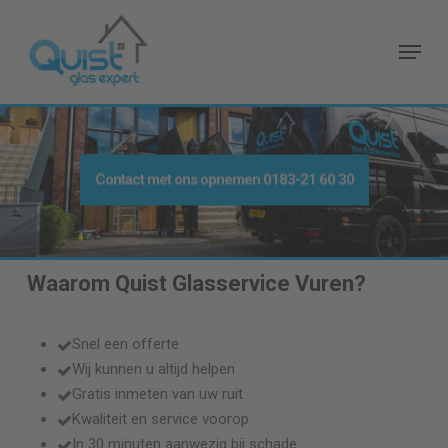
Skip
to
Menu
main
content
Contact met ons opnemen
0183-21 60 30
Waarom Quist Glasservice
Vuren
?
Snel een offerte
Wij kunnen u altijd helpen
Gratis inmeten van uw ruit
Kwaliteit en service voorop
In 30 minuten aanwezig bij schade