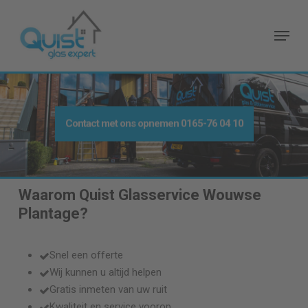
Skip
to
Menu
main
content
Contact met ons opnemen
0165-76 04 10
Waarom Quist Glasservice
Wouwse
Plantage
?
Snel een offerte
Wij kunnen u altijd helpen
Gratis inmeten van uw ruit
Kwaliteit en service voorop