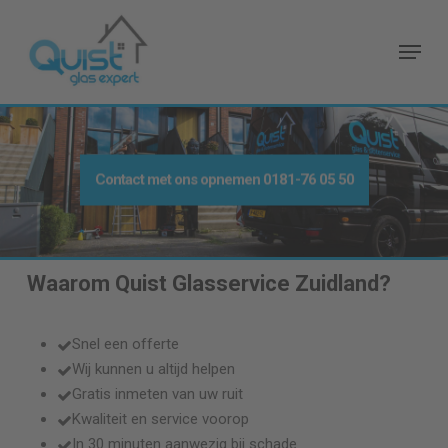
Skip
to
Menu
main
content
Contact met ons opnemen
0181-76 05 50
Waarom Quist Glasservice
Zuidland
?
Snel een offerte
Wij kunnen u altijd helpen
Gratis inmeten van uw ruit
Kwaliteit en service voorop
In 30 minuten aanwezig bij schade