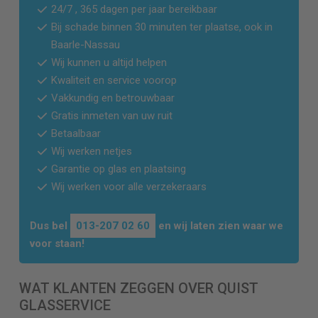
24/7 , 365 dagen per jaar bereikbaar
Bij schade binnen 30 minuten ter plaatse, ook in
Baarle-Nassau
Wij kunnen u altijd helpen
Kwaliteit en service voorop
Vakkundig en betrouwbaar
Gratis inmeten van uw ruit
Betaalbaar
Wij werken netjes
Garantie op glas en plaatsing
Wij werken voor alle verzekeraars
Dus bel
013-207 02 60
en wij laten zien waar we
voor staan!
WAT KLANTEN ZEGGEN OVER QUIST
GLASSERVICE