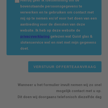
Hierbij geef ik toestemming om de
bovenstaande persoonsgegevens te
verwerken en te gebruiken om contact met
mij op te nemen en/of voor het doen van een
aanbieding voor de diensten van deze
website. Ik heb op deze website de
privacyverklaring
gelezen wat Quist glas &
slotenservice wel en niet met mijn gegevens
doet.
Wanneer u het formulier invult nemen wij zo snel
mogelijk contact met u op.
Dit doen wij doorgaans telefonisch diezelfde dag