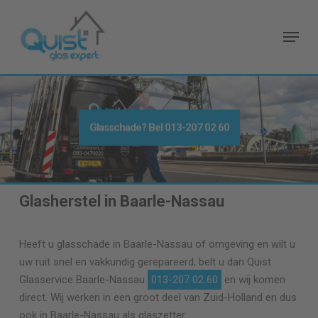
Skip
to
Menu
main
content
Glasschade? Bel
013-207 02 60
Glasherstel in Baarle-Nassau
Heeft u glasschade in Baarle-Nassau of omgeving en wilt u
uw ruit snel en vakkundig gerepareerd, belt u dan Quist
Glasservice Baarle-Nassau
013-207 02 60
en wij komen
direct. Wij werken in een groot deel van Zuid-Holland en dus
ook in Baarle-Nassau als glaszetter.