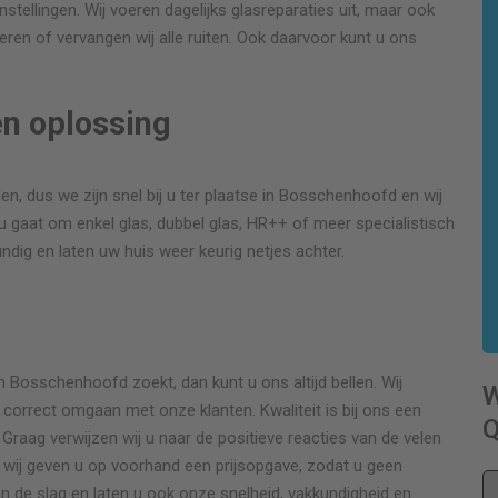
nstellingen. Wij voeren dagelijks glasreparaties uit, maar ook
ren of vervangen wij alle ruiten. Ook daarvoor kunt u ons
en oplossing
en, dus we zijn snel bij u ter plaatse in Bosschenhoofd en wij
u gaat om enkel glas, dubbel glas, HR++ of meer specialistisch
kundig en laten uw huis weer keurig netjes achter.
r
 Bosschenhoofd zoekt, dan kunt u ons altijd bellen. Wij
 correct omgaan met onze klanten. Kwaliteit is bij ons een
Q
. Graag verwijzen wij u naar de positieve reacties van de velen
n wij geven u op voorhand een prijsopgave, zodat u geen
n de slag en laten u ook onze snelheid, vakkundigheid en