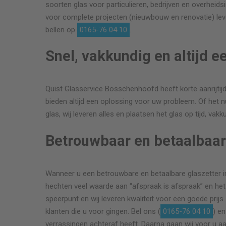
soorten glas voor particulieren, bedrijven en overheidsi
voor complete projecten (nieuwbouw en renovatie) leve
bellen op
0165-76 04 10
.
Snel, vakkundig en altijd e
Quist Glasservice Bosschenhoofd heeft korte aanrijtijd
bieden altijd een oplossing voor uw probleem. Of het n
glas, wij leveren alles en plaatsen het glas op tijd, vak
Betrouwbaar en betaalbaa
Wanneer u een betrouwbare en betaalbare glaszetter in
hechten veel waarde aan “afspraak is afspraak” en het
speerpunt en wij leveren kwaliteit voor een goede prijs
klanten die u voor gingen. Bel ons (
0165-76 04 10
) e
verrassingen achteraf heeft. Daarna gaan wij voor u aa