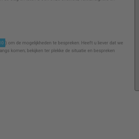
e
Super team van offerte tot oplevering top. Ze
staan voor je klaar werken netjes zijn gezellig. Je
10
) om de mogelijkheden te bespreken. Heeft u liever dat we
krijgt een eerlijke prijs geen achteraf extra's. Heel
langs komen; bekijken ter plekke de situatie en bespreken
blij met het resultaat erg netjes.
Robertenannemarieke@outlook.com
Noordermeer
Hele huis voorzien van nieuw glas