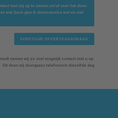
tact met mij op te nemen en/of voor het doen
en wat Quist glas & slotenservice wel en niet
nvult nemen wij zo snel mogelijk contact met u op.
Dit doen wij doorgaans telefonisch diezelfde dag