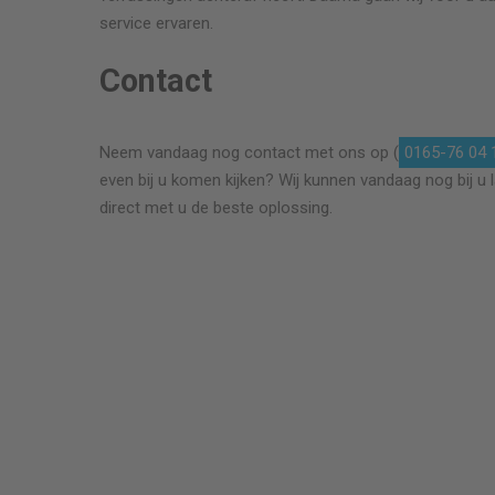
service ervaren.
Contact
ageert snel
Goed en netjes werk geleverd , voor een goed
en terug en
prijs. aanbevolen!
Neem vandaag nog contact met ons op (
0165-76 04 
ubbelglas
even bij u komen kijken? Wij kunnen vandaag nog bij u 
es gezet en
direct met u de beste oplossing.
eze vakman
jan de berg
Dubbelglas ramen vervangen
9 x 130 cm