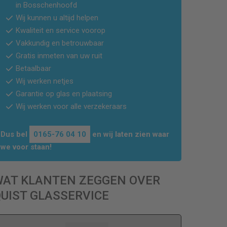
in Bosschenhoofd
Wij kunnen u altijd helpen
Kwaliteit en service voorop
Vakkundig en betrouwbaar
Gratis inmeten van uw ruit
Betaalbaar
Wij werken netjes
Garantie op glas en plaatsing
Wij werken voor alle verzekeraars
Dus bel
0165-76 04 10
en wij laten zien waar
we voor staan!
WAT KLANTEN ZEGGEN OVER
UIST GLASSERVICE