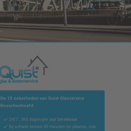
De 10 zekerheden van Quist Glasservice
Bosschenhoofd
24/7 , 365 dagen per jaar bereikbaar
Bij schade binnen 30 minuten ter plaatse, ook