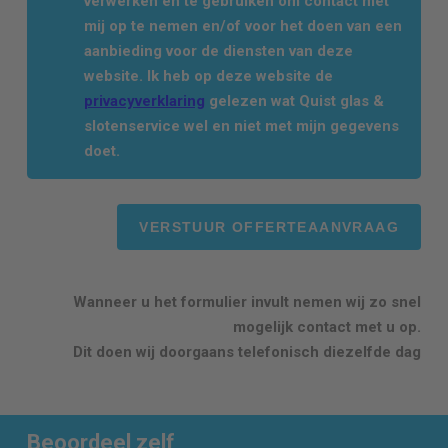
verwerken en te gebruiken om contact met
mij op te nemen en/of voor het doen van een
aanbieding voor de diensten van deze
website. Ik heb op deze website de
privacyverklaring
gelezen wat Quist glas &
slotenservice wel en niet met mijn gegevens
doet.
Wanneer u het formulier invult nemen wij zo snel
mogelijk contact met u op.
Dit doen wij doorgaans telefonisch diezelfde dag
Beoordeel zelf