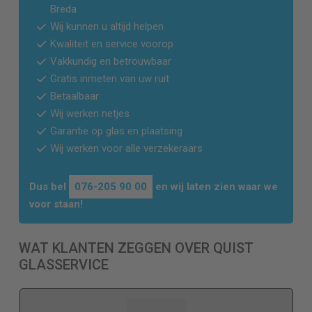
Breda
Wij kunnen u altijd helpen
Kwaliteit en service voorop
Vakkundig en betrouwbaar
Gratis inmeten van uw ruit
Betaalbaar
Wij werken netjes
Garantie op glas en plaatsing
Wij werken voor alle verzekeraars
Dus bel
076-205 90 00
en wij laten zien waar we
voor staan!
WAT KLANTEN ZEGGEN OVER QUIST
GLASSERVICE