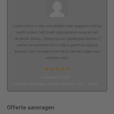
Leslie Quist is een vriendelijke man reageert snel op
telefoontjes, belt zoals afgesproken terug en gaf
duidelijk advies. Plaatsing van dubbelglas binnen 2
weken na opmeten en is netjes gezet en afgekit,
kortom zeer tevreden over deze vakman tegen een
scherpe prijs.
Luwolt Broer
2 lekke dubbelglas ramen vervangen 59 x 130 cm
Offerte aanvragen