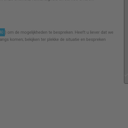
el
Goed bedrijf ! komt betrouwbaar over. Prijs
n
afgesproken en komt zijn afspraken na. Denkt
40
) om de mogelijkheden te bespreken. Heeft u liever dat we
goed mee met de klant en komt met goede
langs komen; bekijken ter plekke de situatie en bespreken
en
oplossingen. Fijn om een gesprek mee te voeren.
n
kwaliteit na behoren.
Fred Guillot
Het vervangen van enkel naar dubbel Hr ++ glas .
m