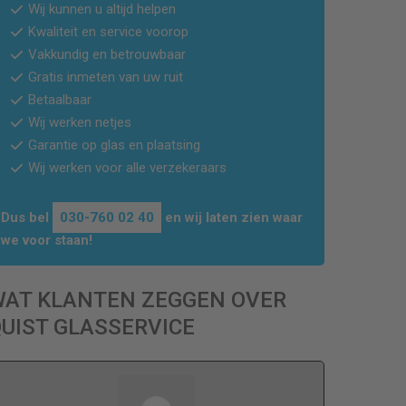
Wij kunnen u altijd helpen
Kwaliteit en service voorop
Vakkundig en betrouwbaar
Gratis inmeten van uw ruit
Betaalbaar
Wij werken netjes
Garantie op glas en plaatsing
Wij werken voor alle verzekeraars
Dus bel
030-760 02 40
en wij laten zien waar
we voor staan!
WAT KLANTEN ZEGGEN OVER
UIST GLASSERVICE