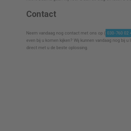
Contact
geleverd.
Leslie Quist is een vriendelijke man reageert sn
en echte
op telefoontjes, belt zoals afgesproken terug e
Neem vandaag nog contact met ons op (
030-760 02 
gaf duidelijk advies. Plaatsing van dubbelglas
even bij u komen kijken? Wij kunnen vandaag nog bij u 
binnen 2 weken na opmeten en is netjes gezet 
direct met u de beste oplossing.
afgekit, kortom zeer tevreden over deze vakma
tegen een scherpe prijs.
er
Luwolt Broer
2 lekke dubbelglas ramen vervangen 59 x 130 c