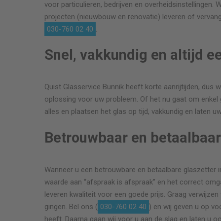
voor particulieren, bedrijven en overheidsinstellingen.
projecten (nieuwbouw en renovatie) leveren of vervange
030-760 02 40
.
Snel, vakkundig en altijd e
Quist Glasservice Bunnik heeft korte aanrijtijden, dus we 
oplossing voor uw probleem. Of het nu gaat om enkel gl
alles en plaatsen het glas op tijd, vakkundig en laten u
Betrouwbaar en betaalbaa
Wanneer u een betrouwbare en betaalbare glaszetter in 
waarde aan “afspraak is afspraak” en het correct omgaa
leveren kwaliteit voor een goede prijs. Graag verwijzen 
gingen. Bel ons (
030-760 02 40
) en wij geven u op v
heeft. Daarna gaan wij voor u aan de slag en laten u o