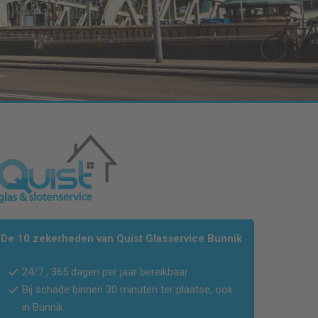
De 10 zekerheden van Quist Glasservice Bunnik
24/7 , 365 dagen per jaar bereikbaar
Bij schade binnen 30 minuten ter plaatse, ook
in Bunnik