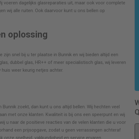
 Wij voeren dagelijks glasreparaties uit, maar ook voor complete
n wij alle ruiten. Ook daarvoor kunt u ons bellen op
en oplossing
zijn snel bij u ter plaatse in Bunnik en wij bieden altijd een
as, dubbel glas, HR++ of meer specialistisch glas, wij leveren
w huis weer keurig netjes achter.
r
Bunnik zoekt, dan kunt u ons altijd bellen. Wij hechten veel
Q
n met onze klanten. Kwaliteit is bij ons een speerpunt en wij
wij u naar de positieve reacties van de velen klanten die u voor
oorhand een prijsopgave, zodat u geen verrassingen achteraf
ok onze snelheid, vakkundigheid en service ervaren.