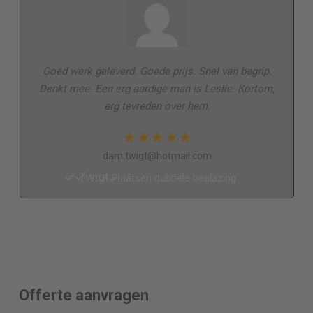
Goed werk geleverd. Goede prijs. Snel van begrip.
Denkt mee. Een erg aardige man is Leslie. Kortom,
erg tevreden over hem.
dam.twigt@hotmail.com
Twigt
Plaatsen dubbele beglazing
Offerte aanvragen