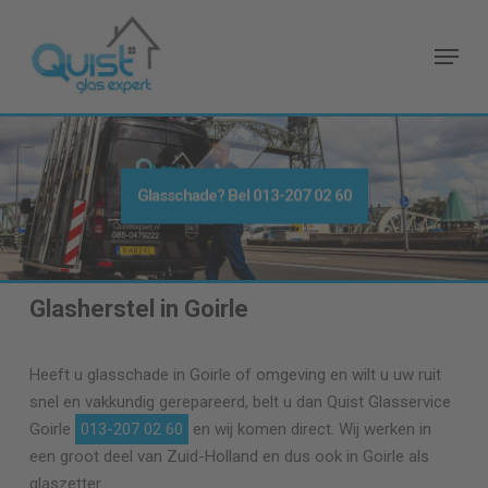
Skip
to
Menu
main
content
Glasschade? Bel
013-207 02 60
Glasherstel in Goirle
Heeft u glasschade in Goirle of omgeving en wilt u uw ruit
snel en vakkundig gerepareerd, belt u dan Quist Glasservice
Goirle
013-207 02 60
en wij komen direct. Wij werken in
een groot deel van Zuid-Holland en dus ook in Goirle als
glaszetter.