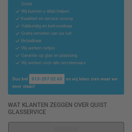
Goirle
Wij kunnen u altijd helpen
Kwaliteit en service voorop
Vakkundig en betrouwbaar
Gratis inmeten van uw ruit
Betaalbaar
Wij werken netjes
Garantie op glas en plaatsing
Wij werken voor alle verzekeraars
Dus bel
013-207 02 60
en wij laten zien waar we
voor staan!
WAT KLANTEN ZEGGEN OVER QUIST
GLASSERVICE