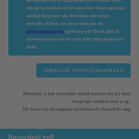
verwerken en te gebruiken om contact met
mij op te nemen en/of voor het doen van een
aanbieding voor de diensten van deze
website. Ik heb op deze website de
privacyverklaring
gelezen wat Quist glas &
slotenservice wel en niet met mijn gegevens
doet.
Wanneer u het formulier invult nemen wij zo snel
mogelijk contact met u op.
Dit doen wij doorgaans telefonisch diezelfde dag
Beoordeel zelf