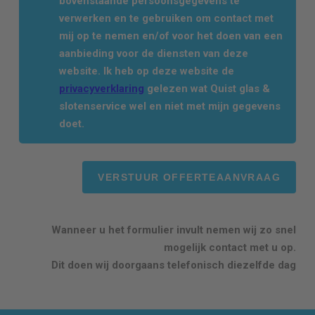
bovenstaande persoonsgegevens te
verwerken en te gebruiken om contact met
mij op te nemen en/of voor het doen van een
aanbieding voor de diensten van deze
website. Ik heb op deze website de
privacyverklaring
gelezen wat Quist glas &
slotenservice wel en niet met mijn gegevens
doet.
Wanneer u het formulier invult nemen wij zo snel
mogelijk contact met u op.
Dit doen wij doorgaans telefonisch diezelfde dag