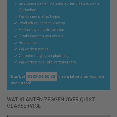
Bij schade binnen 30 minuten ter plaatse, ook in
Gorinchem
Wij kunnen u altijd helpen
Kwaliteit en service voorop
Vakkundig en betrouwbaar
Gratis inmeten van uw ruit
Betaalbaar
Wij werken netjes
Garantie op glas en plaatsing
Wij werken voor alle verzekeraars
Dus bel
0183-21 60 30
en wij laten zien waar we
voor staan!
WAT KLANTEN ZEGGEN OVER QUIST
GLASSERVICE