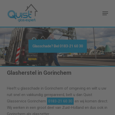
Skip
to
Menu
main
content
Glasschade? Bel
0183-21 60 30
Glasherstel in Gorinchem
Heeft u glasschade in Gorinchem of omgeving en wilt u uw
ruit snel en vakkundig gerepareerd, belt u dan Quist
Glasservice Gorinchem
0183-21 60 30
en wij komen direct.
Wij werken in een groot deel van Zuid-Holland en dus ook in
Gorinchem als glaszetter.