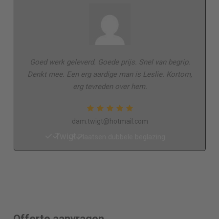
Goed werk geleverd. Goede prijs. Snel van begrip.
Denkt mee. Een erg aardige man is Leslie. Kortom,
erg tevreden over hem.
dam.twigt@hotmail.com
Twigt
Plaatsen dubbele beglazing
Offerte aanvragen