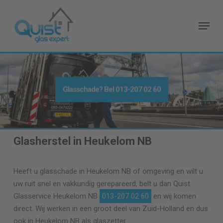
Skip
to
Menu
main
content
Glasschade? Bel
013-207 02 60
Glasherstel in Heukelom NB
Heeft u glasschade in Heukelom NB of omgeving en wilt u
uw ruit snel en vakkundig gerepareerd, belt u dan Quist
Glasservice Heukelom NB
013-207 02 60
en wij komen
direct. Wij werken in een groot deel van Zuid-Holland en dus
ook in Heukelom NB als glaszetter.