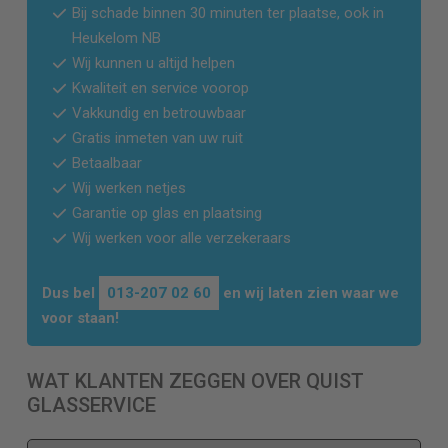
Bij schade binnen 30 minuten ter plaatse, ook in
Heukelom NB
Wij kunnen u altijd helpen
Kwaliteit en service voorop
Vakkundig en betrouwbaar
Gratis inmeten van uw ruit
Betaalbaar
Wij werken netjes
Garantie op glas en plaatsing
Wij werken voor alle verzekeraars
Dus bel
013-207 02 60
en wij laten zien waar we
voor staan!
WAT KLANTEN ZEGGEN OVER QUIST
GLASSERVICE