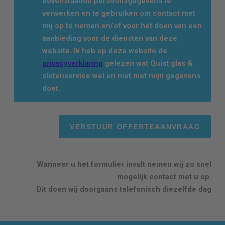
bovenstaande persoonsgegevens te
verwerken en te gebruiken om contact met
mij op te nemen en/of voor het doen van een
aanbieding voor de diensten van deze
website. Ik heb op deze website de
privacyverklaring
gelezen wat Quist glas &
slotenservice wel en niet met mijn gegevens
doet.
Wanneer u het formulier invult nemen wij zo snel
mogelijk contact met u op.
Dit doen wij doorgaans telefonisch diezelfde dag