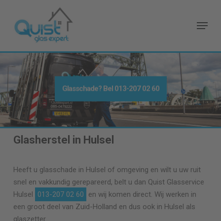
Skip
to
Menu
main
content
Glasschade? Bel
013-207 02 60
Glasherstel in Hulsel
Heeft u glasschade in Hulsel of omgeving en wilt u uw ruit
snel en vakkundig gerepareerd, belt u dan Quist Glasservice
Hulsel
013-207 02 60
en wij komen direct. Wij werken in
een groot deel van Zuid-Holland en dus ook in Hulsel als
glaszetter.