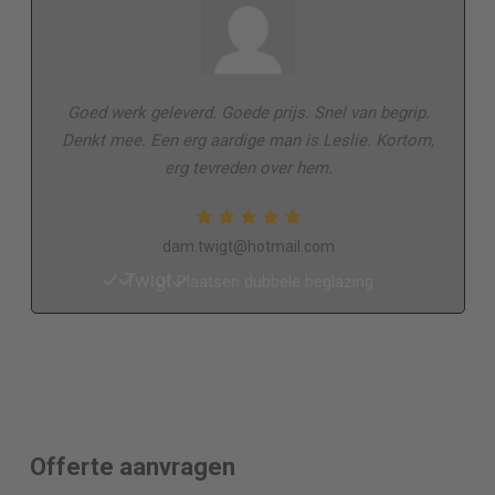
Goed werk geleverd. Goede prijs. Snel van begrip.
Denkt mee. Een erg aardige man is Leslie. Kortom,
erg tevreden over hem.
dam.twigt@hotmail.com
Twigt
Plaatsen dubbele beglazing
Offerte aanvragen