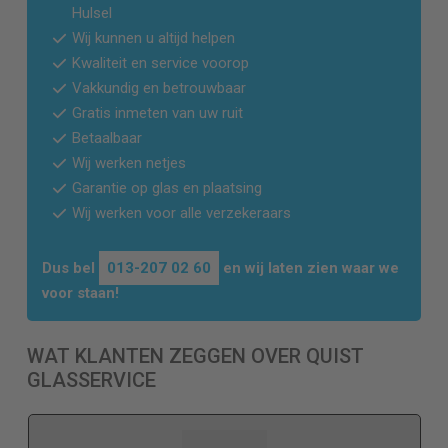
Hulsel
Wij kunnen u altijd helpen
Kwaliteit en service voorop
Vakkundig en betrouwbaar
Gratis inmeten van uw ruit
Betaalbaar
Wij werken netjes
Garantie op glas en plaatsing
Wij werken voor alle verzekeraars
Dus bel
013-207 02 60
en wij laten zien waar we
voor staan!
WAT KLANTEN ZEGGEN OVER QUIST
GLASSERVICE