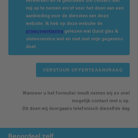
verwerken en te gebruiken om contact met
mij op te nemen en/of voor het doen van een
aanbieding voor de diensten van deze
website. Ik heb op deze website de
privacyverklaring
gelezen wat Quist glas &
slotenservice wel en niet met mijn gegevens
doet.
Wanneer u het formulier invult nemen wij zo snel
mogelijk contact met u op.
Dit doen wij doorgaans telefonisch diezelfde dag
Beoordeel zelf