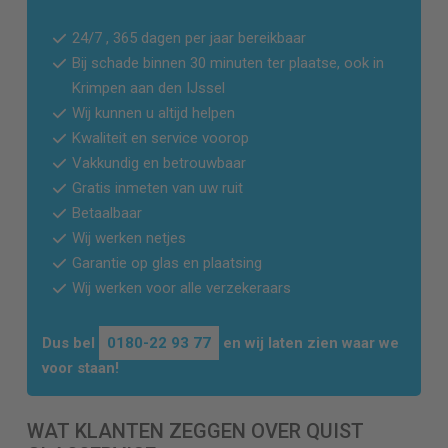
24/7 , 365 dagen per jaar bereikbaar
Bij schade binnen 30 minuten ter plaatse, ook in
Krimpen aan den IJssel
Wij kunnen u altijd helpen
Kwaliteit en service voorop
Vakkundig en betrouwbaar
Gratis inmeten van uw ruit
Betaalbaar
Wij werken netjes
Garantie op glas en plaatsing
Wij werken voor alle verzekeraars
Dus bel
0180-22 93 77
en wij laten zien waar we
voor staan!
WAT KLANTEN ZEGGEN OVER QUIST