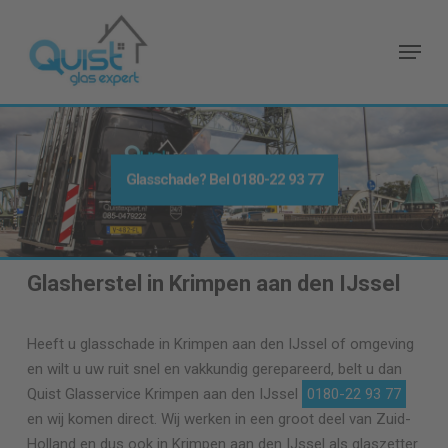
Skip
to
Menu
main
content
Glasschade? Bel
0180-22 93 77
Glasherstel in Krimpen aan den IJssel
Heeft u glasschade in Krimpen aan den IJssel of omgeving
en wilt u uw ruit snel en vakkundig gerepareerd, belt u dan
Quist Glasservice Krimpen aan den IJssel
0180-22 93 77
en wij komen direct. Wij werken in een groot deel van Zuid-
Holland en dus ook in Krimpen aan den IJssel als glaszetter.