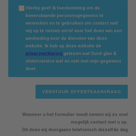
Hierbij geef ik toestemming om de
bovenstaande persoonsgegevens te
verwerken en te gebruiken om contact met
mij op te nemen en/of voor het doen van een
aanbieding voor de diensten van deze
website. Ik heb op deze website de
privacyverklaring
gelezen wat Quist glas &
slotenservice wel en niet met mijn gegevens
doet.
Wanneer u het formulier invult nemen wij zo snel
mogelijk contact met u op.
Dit doen wij doorgaans telefonisch diezelfde dag