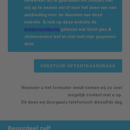
verwerken en te gebruiken om contact met
mij op te nemen en/of voor het doen van een
aanbieding voor de diensten van deze
website. Ik heb op deze website de
privacyverklaring
gelezen wat Quist glas &
slotenservice wel en niet met mijn gegevens
doet.
Wanneer u het formulier invult nemen wij zo snel
mogelijk contact met u op.
Dit doen wij doorgaans telefonisch diezelfde dag
Beoordeel zelf