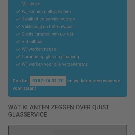
Melissant
Wij kunnen u altijd helpen
Kwaliteit en service voorop
Vakkundig en betrouwbaar
Gratis inmeten van uw ruit
Betaalbaar
Wij werken netjes
Garantie op glas en plaatsing
Wij werken voor alle verzekeraars
Dus bel
0187-76 01 20
en wij laten zien waar we
voor staan!
WAT KLANTEN ZEGGEN OVER QUIST
GLASSERVICE