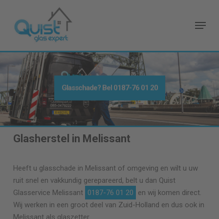
Skip
to
Menu
main
content
Glasschade? Bel
0187-76 01 20
Glasherstel in Melissant
Heeft u glasschade in Melissant of omgeving en wilt u uw
ruit snel en vakkundig gerepareerd, belt u dan Quist
Glasservice Melissant
0187-76 01 20
en wij komen direct.
Wij werken in een groot deel van Zuid-Holland en dus ook in
Melissant als glaszetter.