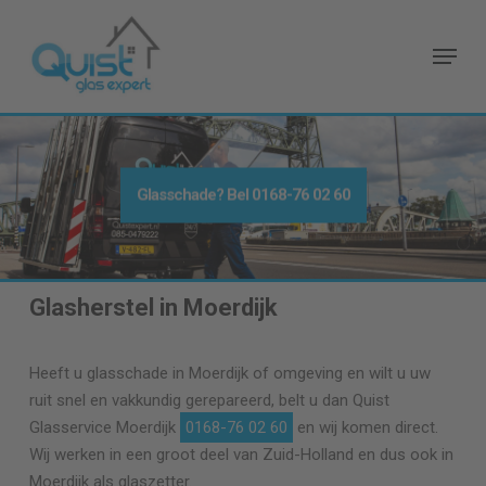
Skip
to
Menu
main
content
Glasschade? Bel
0168-76 02 60
Glasherstel in Moerdijk
Heeft u glasschade in Moerdijk of omgeving en wilt u uw
ruit snel en vakkundig gerepareerd, belt u dan Quist
Glasservice Moerdijk
0168-76 02 60
en wij komen direct.
Wij werken in een groot deel van Zuid-Holland en dus ook in
Moerdijk als glaszetter.