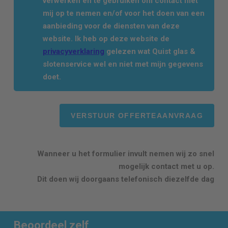
verwerken en te gebruiken om contact met
mij op te nemen en/of voor het doen van een
aanbieding voor de diensten van deze
website. Ik heb op deze website de
privacyverklaring
gelezen wat Quist glas &
slotenservice wel en niet met mijn gegevens
doet.
Wanneer u het formulier invult nemen wij zo snel
mogelijk contact met u op.
Dit doen wij doorgaans telefonisch diezelfde dag
Beoordeel zelf