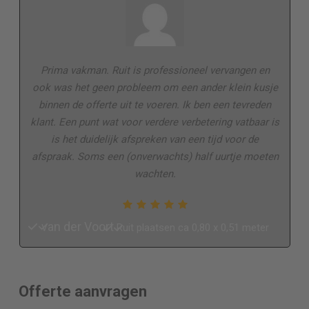
Prima vakman. Ruit is professioneel vervangen en
ook was het geen probleem om een ander klein kusje
binnen de offerte uit te voeren. Ik ben een tevreden
klant. Een punt wat voor verdere verbetering vatbaar is
is het duidelijk afspreken van een tijd voor de
afspraak. Soms een (onverwachts) half uurtje moeten
wachten.
van der Voort
Ruit plaatsen ca 0,80 x 0,51 meter
Offerte aanvragen