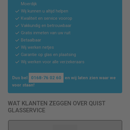
Moerdijk
Wij kunnen u altijd helpen
Kwaliteit en service voorop
Vakkundig en betrouwbaar
Gratis inmeten van uw ruit
Betaalbaar
Wij werken netjes
Garantie op glas en plaatsing
Wij werken voor alle verzekeraars
Dus bel
0168-76 02 60
en wij laten zien waar we
voor staan!
WAT KLANTEN ZEGGEN OVER QUIST
GLASSERVICE