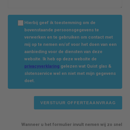
Hierbij geef ik toestemming om de
bovenstaande persoonsgegevens te
verwerken en te gebruiken om contact met
mij op te nemen en/of voor het doen van een
aanbieding voor de diensten van deze
website. Ik heb op deze website de
privacyverklaring
gelezen wat Quist glas &
slotenservice wel en niet met mijn gegevens
doet.
Wanneer u het formulier invult nemen wij zo snel