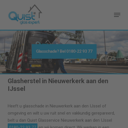
Skip
to
Menu
main
content
Glasschade? Bel
0180-22 93 77
Glasherstel in Nieuwerkerk aan den
IJssel
Heeft u glasschade in Nieuwerkerk aan den IJssel of
omgeving en wilt u uw ruit snel en vakkundig gerepareerd,
belt u dan Quist Glasservice Nieuwerkerk aan den IJssel
0180-22 93 77
en wij komen direct. Wij werken in een