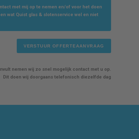
tact met mij op te nemen en/of voor het doen
en wat Quist glas & slotenservice wel en niet
nvult nemen wij zo snel mogelijk contact met u op.
Dit doen wij doorgaans telefonisch diezelfde dag