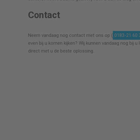
Contact
r. Prijs
Prima vakman. Ruit is professioneel vervangen 
Neem vandaag nog contact met ons op (
0183-21 60 
na. Denkt
ook was het geen probleem om een ander klei
even bij u komen kijken? Wij kunnen vandaag nog bij u 
t goede
kusje binnen de offerte uit te voeren. Ik ben ee
direct met u de beste oplossing.
 te voeren.
tevreden klant. Een punt wat voor verdere
verbetering vatbaar is is het duidelijk afspreke
van een tijd voor de afspraak. Soms een
(onverwachts) half uurtje moeten wachten.
r ++ glas .
van der Voort
Ruit plaatsen ca 0,80 x 0,51 met