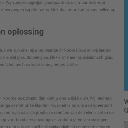
gen. Wij voeren dagelijks glasreparaties uit, maar ook voor
f vervangen wij alle ruiten. Ook daarvoor kunt u ons bellen op
en oplossing
us we zijn snel bij u ter plaatse in Noordeloos en wij bieden
om enkel glas, dubbel glas, HR++ of meer specialistisch glas,
g en laten uw huis weer keurig netjes achter.
r
 Noordeloos zoekt, dan kunt u ons altijd bellen. Wij hechten
 omgaan met onze klanten. Kwaliteit is bij ons een speerpunt
Q
wijzen wij u naar de positieve reacties van de velen klanten die
 u op voorhand een prijsopgave, zodat u geen verrassingen
laten u ook onze snelheid, vakkundigheid en service ervaren.