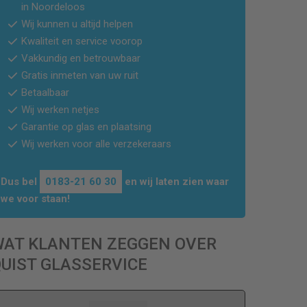
in Noordeloos
Wij kunnen u altijd helpen
Kwaliteit en service voorop
Vakkundig en betrouwbaar
Gratis inmeten van uw ruit
Betaalbaar
Wij werken netjes
Garantie op glas en plaatsing
Wij werken voor alle verzekeraars
Dus bel
0183-21 60 30
en wij laten zien waar
we voor staan!
WAT KLANTEN ZEGGEN OVER
UIST GLASSERVICE