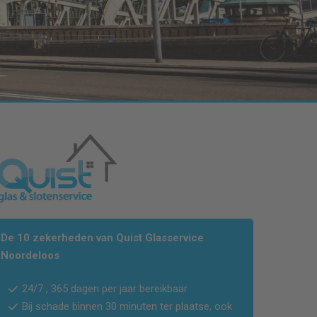
De 10 zekerheden van Quist Glasservice
Noordeloos
24/7 , 365 dagen per jaar bereikbaar
Bij schade binnen 30 minuten ter plaatse, ook