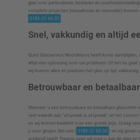
glas voor particulieren, bedrijven en overheidsinstellin
complete projecten (nieuwbouw en renovatie) leveren o
0183-21 60 30
.
Snel, vakkundig en altijd e
Quist Glasservice Noordeloos heeft korte aanrijtijden, d
altijd een oplossing voor uw probleem. Of het nu gaat 
wij leveren alles en plaatsen het glas op tijd, vakkundi
Betrouwbaar en betaalbaa
Wanneer u een betrouwbare en betaalbare glaszetter in
veel waarde aan “afspraak is afspraak” en het correct
en wij leveren kwaliteit voor een goede prijs. Graag ver
u voor gingen. Bel ons (
0183-21 60 30
) en wij geven
achteraf heeft. Daarna gaan wij voor u aan de slag en 