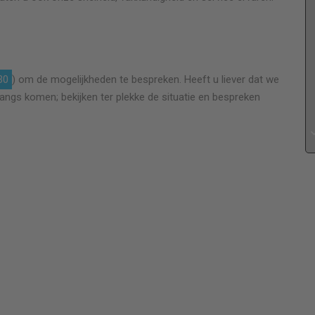
en
Goed werk geleverd. Goede prijs. Snel van begrip.
30
) om de mogelijkheden te bespreken. Heeft u liever dat we
n
Denkt mee. Een erg aardige man is Leslie. Kortom,
langs komen; bekijken ter plekke de situatie en bespreken
n
erg tevreden over hem.
n
dam.twigt@hotmail.com
Twigt
Plaatsen dubbele beglazing
er