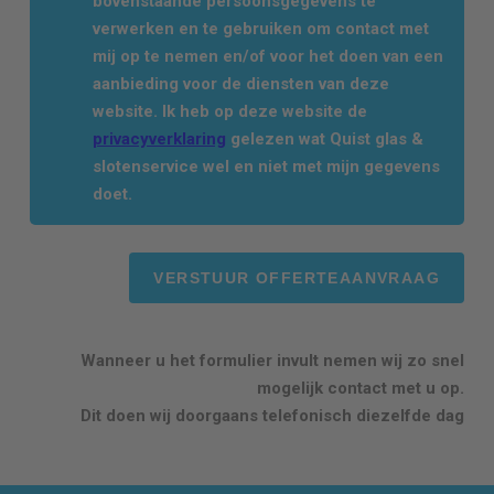
bovenstaande persoonsgegevens te
verwerken en te gebruiken om contact met
mij op te nemen en/of voor het doen van een
aanbieding voor de diensten van deze
website. Ik heb op deze website de
privacyverklaring
gelezen wat Quist glas &
slotenservice wel en niet met mijn gegevens
doet.
Wanneer u het formulier invult nemen wij zo snel
mogelijk contact met u op.
Dit doen wij doorgaans telefonisch diezelfde dag