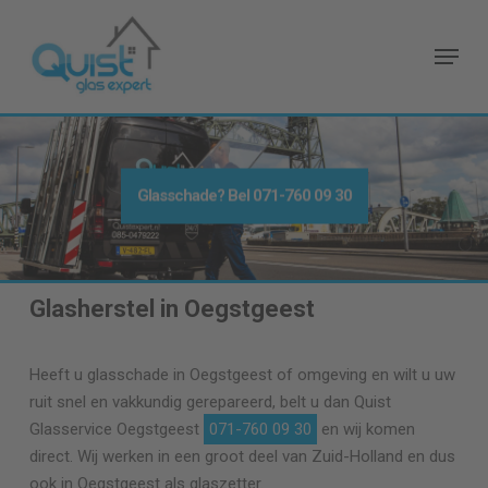
Skip
to
Menu
main
content
Glasschade? Bel
071-760 09 30
Glasherstel in Oegstgeest
Heeft u glasschade in Oegstgeest of omgeving en wilt u uw
ruit snel en vakkundig gerepareerd, belt u dan Quist
Glasservice Oegstgeest
071-760 09 30
en wij komen
direct. Wij werken in een groot deel van Zuid-Holland en dus
ook in Oegstgeest als glaszetter.