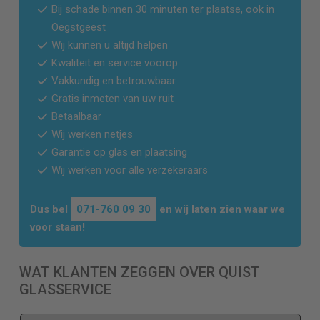
Bij schade binnen 30 minuten ter plaatse, ook in
Oegstgeest
Wij kunnen u altijd helpen
Kwaliteit en service voorop
Vakkundig en betrouwbaar
Gratis inmeten van uw ruit
Betaalbaar
Wij werken netjes
Garantie op glas en plaatsing
Wij werken voor alle verzekeraars
Dus bel
071-760 09 30
en wij laten zien waar we
voor staan!
WAT KLANTEN ZEGGEN OVER QUIST
GLASSERVICE