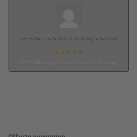
Vriendelijke, snelle service en keurig netjes werk!
Anoniem
Glas plaatsen in halfrond stalraampje
Offerte aanvragen