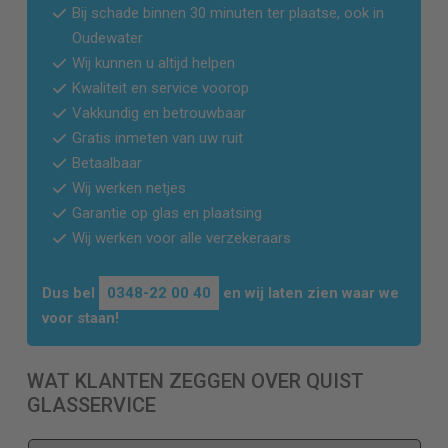
Bij schade binnen 30 minuten ter plaatse, ook in
Oudewater
Wij kunnen u altijd helpen
Kwaliteit en service voorop
Vakkundig en betrouwbaar
Gratis inmeten van uw ruit
Betaalbaar
Wij werken netjes
Garantie op glas en plaatsing
Wij werken voor alle verzekeraars
Dus bel
0348-22 00 40
en wij laten zien waar we
voor staan!
WAT KLANTEN ZEGGEN OVER QUIST
GLASSERVICE