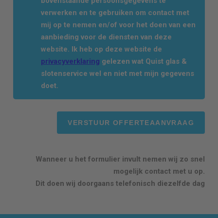
bovenstaande persoonsgegevens te
verwerken en te gebruiken om contact met
mij op te nemen en/of voor het doen van een
aanbieding voor de diensten van deze
website. Ik heb op deze website de
privacyverklaring
gelezen wat Quist glas &
slotenservice wel en niet met mijn gegevens
doet.
Wanneer u het formulier invult nemen wij zo snel
mogelijk contact met u op.
Dit doen wij doorgaans telefonisch diezelfde dag