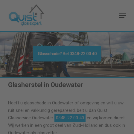
Skip
to
Menu
main
content
Glasschade? Bel
0348-22 00 40
Glasherstel in Oudewater
Heeft u glasschade in Oudewater of omgeving en wilt u uw
ruit snel en vakkundig gerepareerd, belt u dan Quist
Glasservice Oudewater
0348-22 00 40
en wij komen direct.
Wij werken in een groot deel van Zuid-Holland en dus ook in
Oudewater als glaszetter.