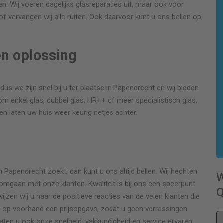
gen. Wij voeren dagelijks glasreparaties uit, maar ook voor
f vervangen wij alle ruiten. Ook daarvoor kunt u ons bellen op
en oplossing
dus we zijn snel bij u ter plaatse in Papendrecht en wij bieden
om enkel glas, dubbel glas, HR++ of meer specialistisch glas,
g en laten uw huis weer keurig netjes achter.
r
Papendrecht zoekt, dan kunt u ons altijd bellen. Wij hechten
 omgaan met onze klanten. Kwaliteit is bij ons een speerpunt
Q
wijzen wij u naar de positieve reacties van de velen klanten die
 u op voorhand een prijsopgave, zodat u geen verrassingen
laten u ook onze snelheid, vakkundigheid en service ervaren.