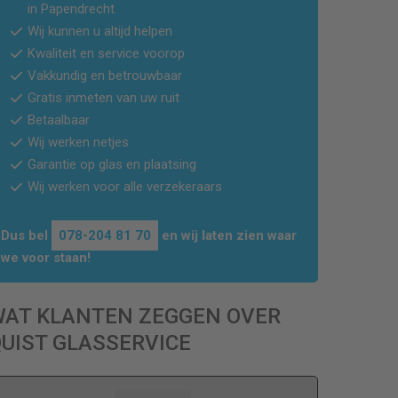
in Papendrecht
Wij kunnen u altijd helpen
Kwaliteit en service voorop
Vakkundig en betrouwbaar
Gratis inmeten van uw ruit
Betaalbaar
Wij werken netjes
Garantie op glas en plaatsing
Wij werken voor alle verzekeraars
Dus bel
078-204 81 70
en wij laten zien waar
we voor staan!
WAT KLANTEN ZEGGEN OVER
UIST GLASSERVICE