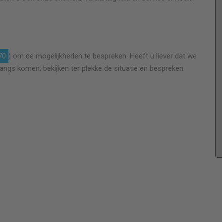
en
Super team van offerte tot oplevering top. Ze
70
) om de mogelijkheden te bespreken. Heeft u liever dat we
n
staan voor je klaar werken netjes zijn gezellig. Je
langs komen; bekijken ter plekke de situatie en bespreken
n
krijgt een eerlijke prijs geen achteraf extra's. Heel
blij met het resultaat erg netjes.
n
Robertenannemarieke@outlook.com
Noordermeer
Hele huis voorzien van nieuw glas
er