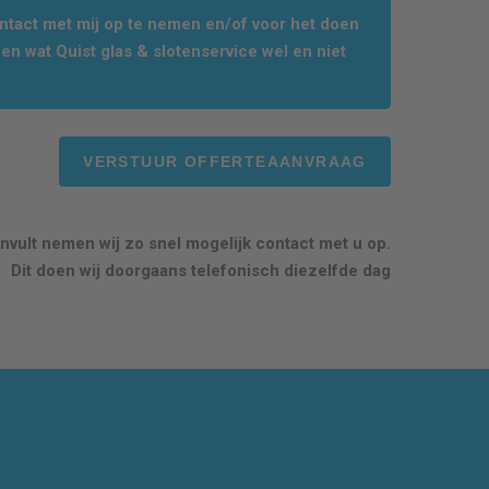
tact met mij op te nemen en/of voor het doen
en wat Quist glas & slotenservice wel en niet
nvult nemen wij zo snel mogelijk contact met u op.
Dit doen wij doorgaans telefonisch diezelfde dag