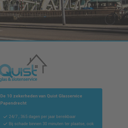
De 10 zekerheden van Quist Glasservice
Papendrecht
24/7 , 365 dagen per jaar bereikbaar
Bij schade binnen 30 minuten ter plaatse, ook