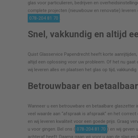
glas voor particulieren, bedrijven en overheidsinstellin
complete projecten (nieuwbouw en renovatie) leveren o
078-204 81 70
.
Snel, vakkundig en altijd e
Quist Glasservice Papendrecht heeft korte aanrijtijden, 
altijd een oplossing voor uw probleem. Of het nu gaat 
wij leveren alles en plaatsen het glas op tijd, vakkundi
Betrouwbaar en betaalbaa
Wanneer u een betrouwbare en betaalbare glaszetter in 
veel waarde aan “afspraak is afspraak” en het correct
en wij leveren kwaliteit voor een goede prijs. Graag ver
u voor gingen. Bel ons (
078-204 81 70
) en wij geven
achteraf heeft. Daarna gaan wij voor u aan de slag en 