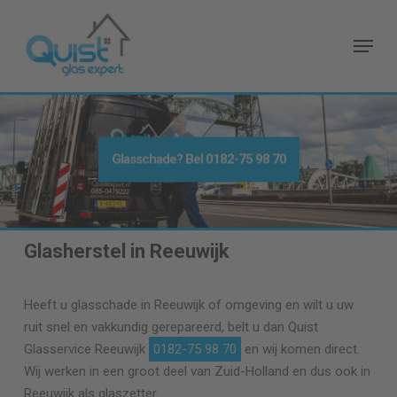
Skip
to
Menu
main
content
Glasschade? Bel
0182-75 98 70
Glasherstel in Reeuwijk
Heeft u glasschade in Reeuwijk of omgeving en wilt u uw
ruit snel en vakkundig gerepareerd, belt u dan Quist
Glasservice Reeuwijk
0182-75 98 70
en wij komen direct.
Wij werken in een groot deel van Zuid-Holland en dus ook in
Reeuwijk als glaszetter.