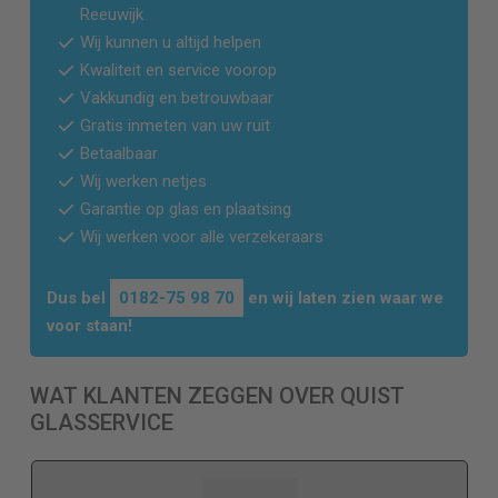
Reeuwijk
Wij kunnen u altijd helpen
Kwaliteit en service voorop
Vakkundig en betrouwbaar
Gratis inmeten van uw ruit
Betaalbaar
Wij werken netjes
Garantie op glas en plaatsing
Wij werken voor alle verzekeraars
Dus bel
0182-75 98 70
en wij laten zien waar we
voor staan!
WAT KLANTEN ZEGGEN OVER QUIST
GLASSERVICE