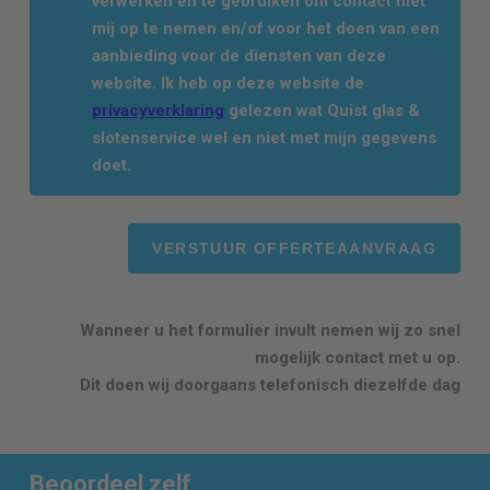
verwerken en te gebruiken om contact met
mij op te nemen en/of voor het doen van een
aanbieding voor de diensten van deze
website. Ik heb op deze website de
privacyverklaring
gelezen wat Quist glas &
slotenservice wel en niet met mijn gegevens
doet.
Wanneer u het formulier invult nemen wij zo snel
mogelijk contact met u op.
Dit doen wij doorgaans telefonisch diezelfde dag
Beoordeel zelf