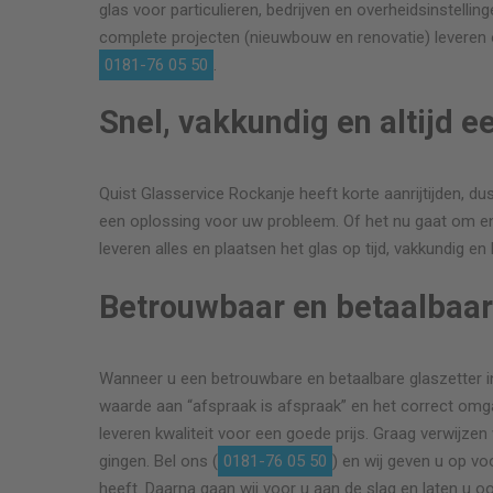
glas voor particulieren, bedrijven en overheidsinstellin
complete projecten (nieuwbouw en renovatie) leveren o
0181-76 05 50
.
Snel, vakkundig en altijd e
Quist Glasservice Rockanje heeft korte aanrijtijden, dus 
een oplossing voor uw probleem. Of het nu gaat om enke
leveren alles en plaatsen het glas op tijd, vakkundig en
Betrouwbaar en betaalbaa
Wanneer u een betrouwbare en betaalbare glaszetter in 
waarde aan “afspraak is afspraak” en het correct omgaa
leveren kwaliteit voor een goede prijs. Graag verwijzen 
gingen. Bel ons (
0181-76 05 50
) en wij geven u op v
heeft. Daarna gaan wij voor u aan de slag en laten u o