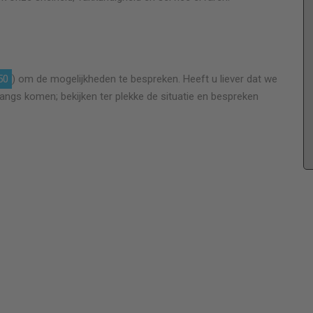
Leslie Quist is een vriendelijke man reageert snel
50
) om de mogelijkheden te bespreken. Heeft u liever dat we
op telefoontjes, belt zoals afgesproken terug en
langs komen; bekijken ter plekke de situatie en bespreken
gaf duidelijk advies. Plaatsing van dubbelglas
binnen 2 weken na opmeten en is netjes gezet en
afgekit, kortom zeer tevreden over deze vakman
tegen een scherpe prijs.
Luwolt Broer
2 lekke dubbelglas ramen vervangen 59 x 130 cm