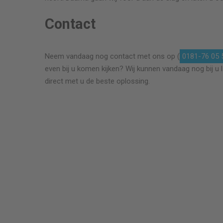
Contact
r. Prijs
Top! Meneer Quist heeft goed werk geleverd.
Neem vandaag nog contact met ons op (
0181-76 05 
na. Denkt
Snelle service, goede afwerking, een echte
even bij u komen kijken? Wij kunnen vandaag nog bij u 
t goede
vakman.
direct met u de beste oplossing.
 te voeren.
Mevrouw Molenaar
Vervanging van glas links onder
r ++ glas .