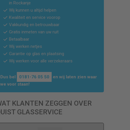
in Rockanje
Wij kunnen u altijd helpen
Kwaliteit en service voorop
Vakkundig en betrouwbaar
Gratis inmeten van uw ruit
Betaalbaar
Wij werken netjes
Garantie op glas en plaatsing
Wij werken voor alle verzekeraars
Dus bel
0181-76 05 50
en wij laten zien waar
we voor staan!
WAT KLANTEN ZEGGEN OVER
UIST GLASSERVICE