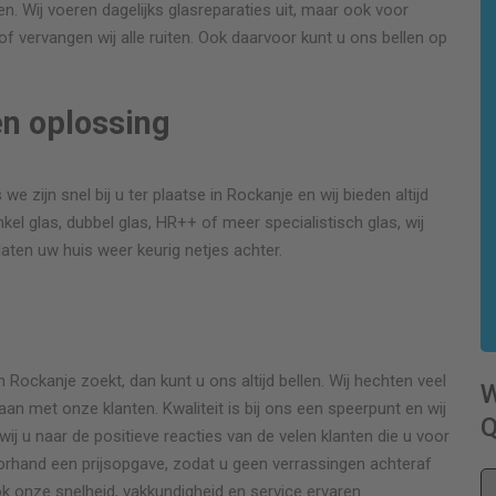
gen. Wij voeren dagelijks glasreparaties uit, maar ook voor
f vervangen wij alle ruiten. Ook daarvoor kunt u ons bellen op
en oplossing
we zijn snel bij u ter plaatse in Rockanje en wij bieden altijd
l glas, dubbel glas, HR++ of meer specialistisch glas, wij
 laten uw huis weer keurig netjes achter.
r
Rockanje zoekt, dan kunt u ons altijd bellen. Wij hechten veel
n met onze klanten. Kwaliteit is bij ons een speerpunt en wij
Q
wij u naar de positieve reacties van de velen klanten die u voor
oorhand een prijsopgave, zodat u geen verrassingen achteraf
ok onze snelheid, vakkundigheid en service ervaren.