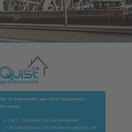
De 10 zekerheden van Quist Glasservice
Rockanje
24/7 , 365 dagen per jaar bereikbaar
Bij schade binnen 30 minuten ter plaatse, ook