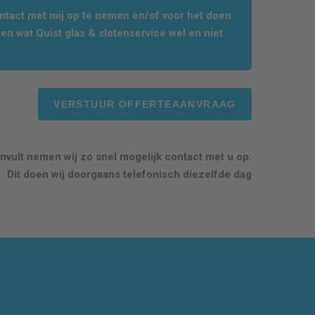
tact met mij op te nemen en/of voor het doen
en wat Quist glas & slotenservice wel en niet
nvult nemen wij zo snel mogelijk contact met u op.
Dit doen wij doorgaans telefonisch diezelfde dag