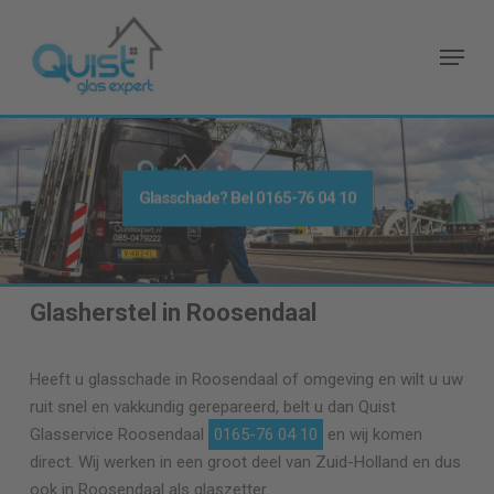
Skip
to
Menu
main
content
Glasschade? Bel
0165-76 04 10
Glasherstel in Roosendaal
Heeft u glasschade in Roosendaal of omgeving en wilt u uw
ruit snel en vakkundig gerepareerd, belt u dan Quist
Glasservice Roosendaal
0165-76 04 10
en wij komen
direct. Wij werken in een groot deel van Zuid-Holland en dus
ook in Roosendaal als glaszetter.