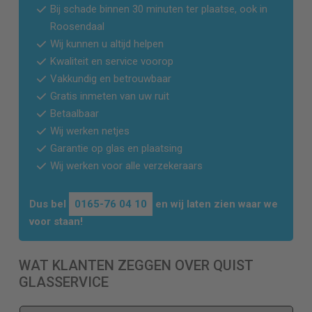
Bij schade binnen 30 minuten ter plaatse, ook in
Roosendaal
Wij kunnen u altijd helpen
Kwaliteit en service voorop
Vakkundig en betrouwbaar
Gratis inmeten van uw ruit
Betaalbaar
Wij werken netjes
Garantie op glas en plaatsing
Wij werken voor alle verzekeraars
Dus bel
0165-76 04 10
en wij laten zien waar we
voor staan!
WAT KLANTEN ZEGGEN OVER QUIST
GLASSERVICE