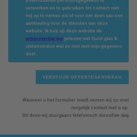
bovenstaande persoonsgegevens te
verwerken en te gebruiken om contact met
mij op te nemen en/of voor het doen van een
aanbieding voor de diensten van deze
website. Ik heb op deze website de
privacyverklaring
gelezen wat Quist glas &
slotenservice wel en niet met mijn gegevens
doet.
Wanneer u het formulier invult nemen wij zo snel
mogelijk contact met u op.
Dit doen wij doorgaans telefonisch diezelfde dag