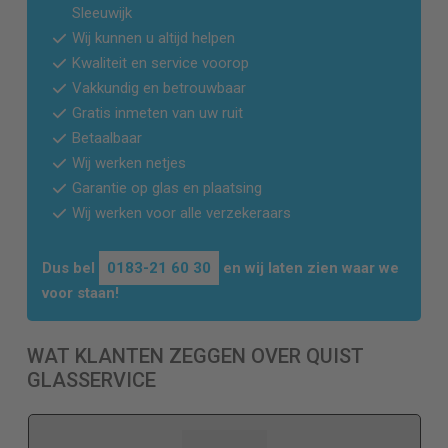
Sleeuwijk
Wij kunnen u altijd helpen
Kwaliteit en service voorop
Vakkundig en betrouwbaar
Gratis inmeten van uw ruit
Betaalbaar
Wij werken netjes
Garantie op glas en plaatsing
Wij werken voor alle verzekeraars
Dus bel
0183-21 60 30
en wij laten zien waar we
voor staan!
WAT KLANTEN ZEGGEN OVER QUIST
GLASSERVICE