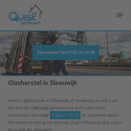
Skip
to
Menu
main
content
Glasschade? Bel
0183-21 60 30
Glasherstel in Sleeuwijk
Heeft u glasschade in Sleeuwijk of omgeving en wilt u uw
ruit snel en vakkundig gerepareerd, belt u dan Quist
Glasservice Sleeuwijk
0183-21 60 30
en wij komen direct.
Wij werken in een groot deel van Zuid-Holland en dus ook in
Sleeuwijk als glaszetter.