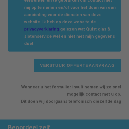
verwerken en te gebruiken om contact met
mij op te nemen en/of voor het doen van een
aanbieding voor de diensten van deze
website. Ik heb op deze website de
privacyverklaring
gelezen wat Quist glas &
slotenservice wel en niet met mijn gegevens
doet.
Wanneer u het formulier invult nemen wij zo snel
mogelijk contact met u op.
Dit doen wij doorgaans telefonisch diezelfde dag
Beoordeel zelf