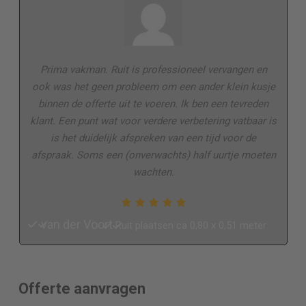
Prima vakman. Ruit is professioneel vervangen en
ook was het geen probleem om een ander klein kusje
binnen de offerte uit te voeren. Ik ben een tevreden
klant. Een punt wat voor verdere verbetering vatbaar is
is het duidelijk afspreken van een tijd voor de
afspraak. Soms een (onverwachts) half uurtje moeten
wachten.
van der Voort
Ruit plaatsen ca 0,80 x 0,51 meter
Offerte aanvragen