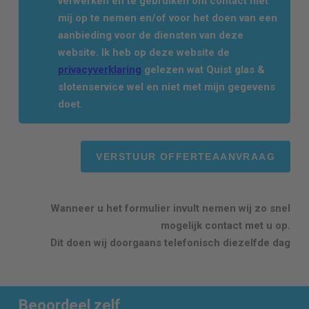
verwerken en te gebruiken om contact met
mij op te nemen en/of voor het doen van een
aanbieding voor de diensten van deze
website. Ik heb op deze website de
privacyverklaring
gelezen wat Quist glas &
slotenservice wel en niet met mijn gegevens
doet.
Wanneer u het formulier invult nemen wij zo snel
mogelijk contact met u op.
Dit doen wij doorgaans telefonisch diezelfde dag
Beoordeel zelf