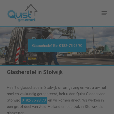
Skip
to
Menu
main
content
Glasschade? Bel
0182-75 98 70
Glasherstel in Stolwijk
Heeft u glasschade in Stolwijk of omgeving en wilt u uw ruit
snel en vakkundig gerepareerd, belt u dan Quist Glasservice
Stolwijk
0182-75 98 70
en wij komen direct. Wij werken in
een groot deel van Zuid-Holland en dus ook in Stolwijk als
glaszetter.