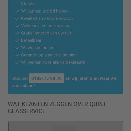
Stolwijk
Wij kunnen u altijd helpen
Kwaliteit en service voorop
Vakkundig en betrouwbaar
Gratis inmeten van uw ruit
Betaalbaar
Wij werken netjes
Garantie op glas en plaatsing
Wij werken voor alle verzekeraars
Dus bel
0182-75 98 70
en wij laten zien waar we
voor staan!
WAT KLANTEN ZEGGEN OVER QUIST
GLASSERVICE