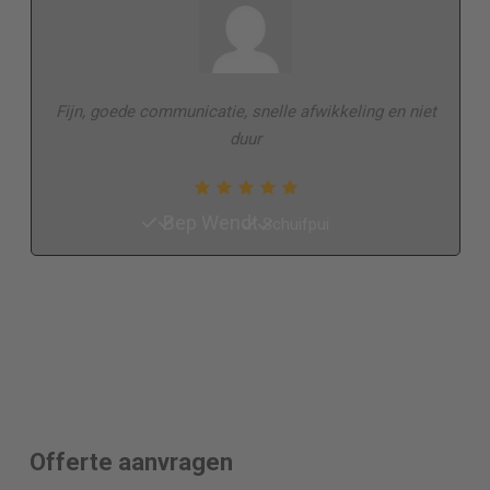
Fijn, goede communicatie, snelle afwikkeling en niet
duur
Bep Wendt
Schuifpui
Offerte aanvragen