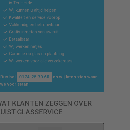
in Ter Heijde
Wij kunnen u altijd helpen
Kwaliteit en service voorop
Vakkundig en betrouwbaar
Gratis inmeten van uw ruit
Betaalbaar
Wij werken netjes
Garantie op glas en plaatsing
Wij werken voor alle verzekeraars
Dus bel
0174-25 70 60
en wij laten zien waar
we voor staan!
WAT KLANTEN ZEGGEN OVER
UIST GLASSERVICE