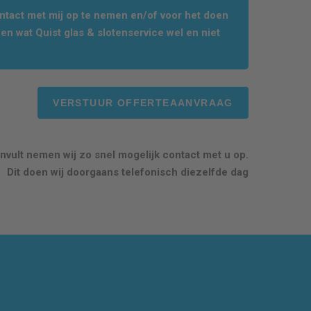
tact met mij op te nemen en/of voor het doen
en wat Quist glas & slotenservice wel en niet
nvult nemen wij zo snel mogelijk contact met u op.
Dit doen wij doorgaans telefonisch diezelfde dag