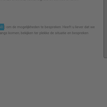
Prima vakman. Ruit is professioneel vervangen en
60
) om de mogelijkheden te bespreken. Heeft u liever dat we
ook was het geen probleem om een ander klein
langs komen; bekijken ter plekke de situatie en bespreken
kusje binnen de offerte uit te voeren. Ik ben een
tevreden klant. Een punt wat voor verdere
verbetering vatbaar is is het duidelijk afspreken
van een tijd voor de afspraak. Soms een
(onverwachts) half uurtje moeten wachten.
van der Voort
Ruit plaatsen ca 0,80 x 0,51 meter