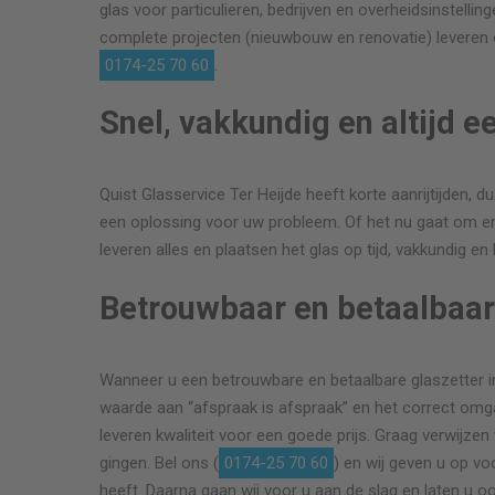
glas voor particulieren, bedrijven en overheidsinstellin
complete projecten (nieuwbouw en renovatie) leveren o
0174-25 70 60
.
Snel, vakkundig en altijd e
Quist Glasservice Ter Heijde heeft korte aanrijtijden, dus
een oplossing voor uw probleem. Of het nu gaat om enke
leveren alles en plaatsen het glas op tijd, vakkundig en
Betrouwbaar en betaalbaa
Wanneer u een betrouwbare en betaalbare glaszetter in T
waarde aan “afspraak is afspraak” en het correct omgaa
leveren kwaliteit voor een goede prijs. Graag verwijzen 
gingen. Bel ons (
0174-25 70 60
) en wij geven u op v
heeft. Daarna gaan wij voor u aan de slag en laten u o