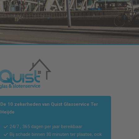
De 10 zekerheden van Quist Glasservice Ter
Heijde
24/7 , 365 dagen per jaar bereikbaar
Bij schade binnen 30 minuten ter plaatse, ook