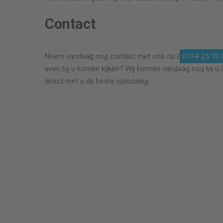
Contact
etrouwbaar.
Top! Meneer Quist heeft goed werk geleverd.
Neem vandaag nog contact met ons op (
0174-25 70 
Snelle service, goede afwerking, een echte
even bij u komen kijken? Wij kunnen vandaag nog bij u 
vakman.
direct met u de beste oplossing.
Mevrouw Molenaar
uiframen (bj
Vervanging van glas links onder