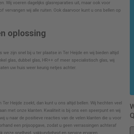
gen. Wij voeren dagelijks glasreparaties uit, maar ook voor
f vervangen wij alle ruiten. Ook daarvoor kunt u ons bellen op
en oplossing
 we zijn snel bij u ter plaatse in Ter Heijde en wij bieden altijd
l glas, dubbel glas, HR++ of meer specialistisch glas, wij
 laten uw huis weer keurig netjes achter.
r
er Heijde zoekt, dan kunt u ons altijd bellen. Wij hechten veel
n met onze klanten. Kwaliteit is bij ons een speerpunt en wij
Q
wij u naar de positieve reacties van de velen klanten die u voor
oorhand een prijsopgave, zodat u geen verrassingen achteraf
ok onze snelheid, vakkundigheid en service ervaren.