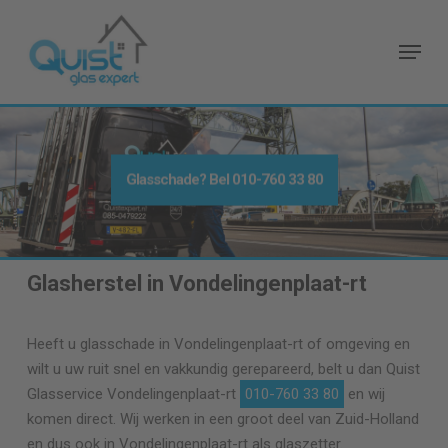
Skip
to
Menu
main
content
Glasschade? Bel
010-760 33 80
Glasherstel in Vondelingenplaat-rt
Heeft u glasschade in Vondelingenplaat-rt of omgeving en
wilt u uw ruit snel en vakkundig gerepareerd, belt u dan Quist
Glasservice Vondelingenplaat-rt
010-760 33 80
en wij
komen direct. Wij werken in een groot deel van Zuid-Holland
en dus ook in Vondelingenplaat-rt als glaszetter.