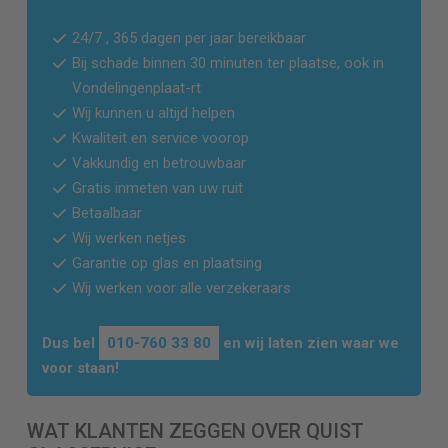
24/7 , 365 dagen per jaar bereikbaar
Bij schade binnen 30 minuten ter plaatse, ook in
Vondelingenplaat-rt
Wij kunnen u altijd helpen
Kwaliteit en service voorop
Vakkundig en betrouwbaar
Gratis inmeten van uw ruit
Betaalbaar
Wij werken netjes
Garantie op glas en plaatsing
Wij werken voor alle verzekeraars
Dus bel
010-760 33 80
en wij laten zien waar we
voor staan!
WAT KLANTEN ZEGGEN OVER QUIST