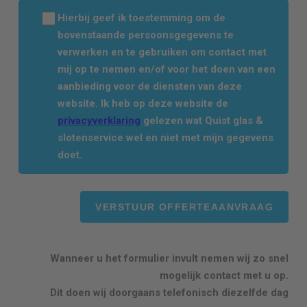
Hierbij geef ik toestemming om de
bovenstaande persoonsgegevens te
verwerken en te gebruiken om contact met
mij op te nemen en/of voor het doen van een
aanbieding voor de diensten van deze
website. Ik heb op deze website de
privacyverklaring
gelezen wat Quist glas &
slotenservice wel en niet met mijn gegevens
doet.
Wanneer u het formulier invult nemen wij zo snel
mogelijk contact met u op.
Dit doen wij doorgaans telefonisch diezelfde dag